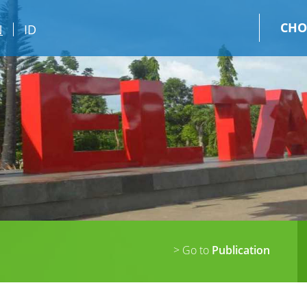
CHO
N
ID
> Go to
Publication