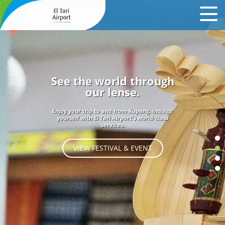
See the world through
our lense.
Enjoy your trip to and from Kupang. Indulge
yourself with El Tari Airport's world-class
services.
VIEW FESTIVAL & EVENT