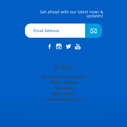
Get ahead with our latest news &
updates!
Jln. Adisucipto Terminal B
85148 – Kupang
Indonesia
0380 – 881121
humas.koe@ap1.co.id