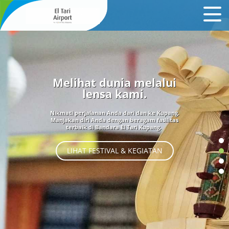
Melihat dunia melalui
lensa kami.
Nikmati perjalanan Anda dari dan ke Kupang.
Manjakan diri Anda dengan beragam fasilitas
terbaik di Bandara El Tari Kupang.
LIHAT FESTIVAL & KEGIATAN