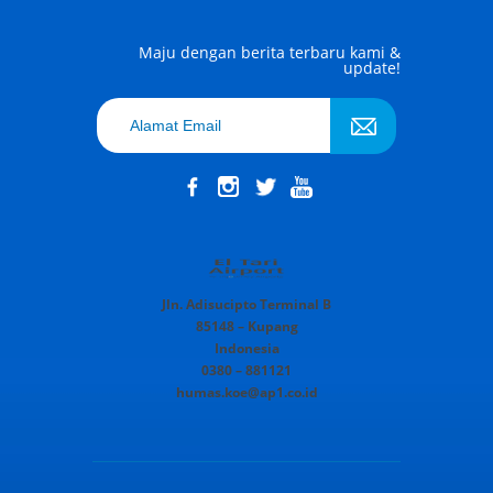
Maju dengan berita terbaru kami &
update!
Jln. Adisucipto Terminal B
85148 – Kupang
Indonesia
0380 – 881121
humas.koe@ap1.co.id