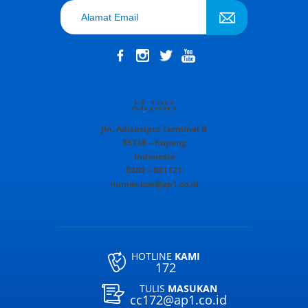
Jln. Adisucipto Terminal B
85148 – Kupang
Indonesia
0380 – 881121
humas.koe@ap1.co.id
HOTLINE
KAMI
172
TULIS
MASUKAN
cc172@ap1.co.id