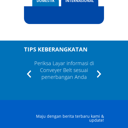
DOMESTIK
INTERNASIONAL
TIPS KEBERANGKATAN
Periksa Layar informasi di
Apabil
an
Conveyer Belt sesuai
Anda 
asi"
penerbangan Anda
staf
Maju dengan berita terbaru kami &
update!