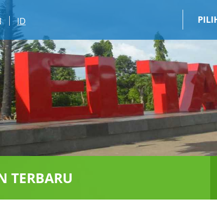
PIL
N
ID
N TERBARU