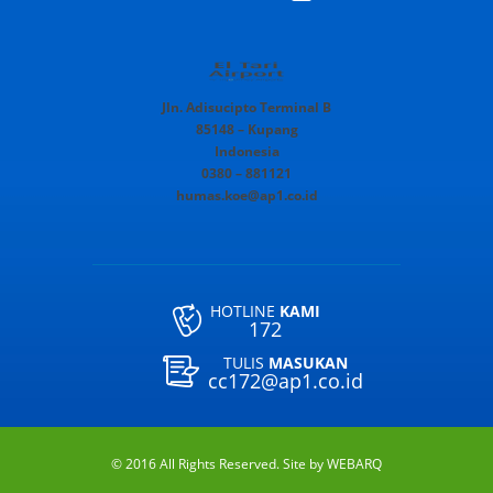
Jln. Adisucipto Terminal B
85148 – Kupang
Indonesia
0380 – 881121
humas.koe@ap1.co.id
HOTLINE
KAMI
172
TULIS
MASUKAN
cc172@ap1.co.id
© 2016 All Rights Reserved. Site by
WEBARQ