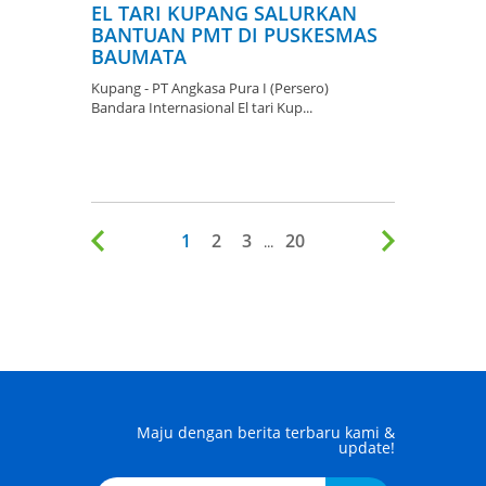
EL TARI KUPANG SALURKAN
BANTUAN PMT DI PUSKESMAS
BAUMATA
Kupang - PT Angkasa Pura I (Persero)
Bandara Internasional El tari Kup...
1
2
3
20
...
Maju dengan berita terbaru kami &
update!