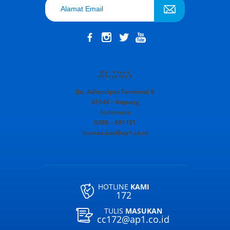
Jln. Adisucipto Terminal B
85148 – Kupang
Indonesia
0380 – 881121
humas.koe@ap1.co.id
HOTLINE
KAMI
172
TULIS
MASUKAN
cc172@ap1.co.id