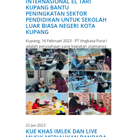
INTERNASIONAL EL TARI
KUPANG BANTU
PENINGKATAN SEKTOR
PENDIDIKAN UNTUK SEKOLAH
LUAR BIASA NEGERI KOTA
KUPANG
Kupang, 16 Februari 2023 - PT Angkasa Pura I
adalah perusahaan yang kegiatan utamanya
adalah meng...
22 Jan 2023
KUE KHAS IMLEK DAN LIVE