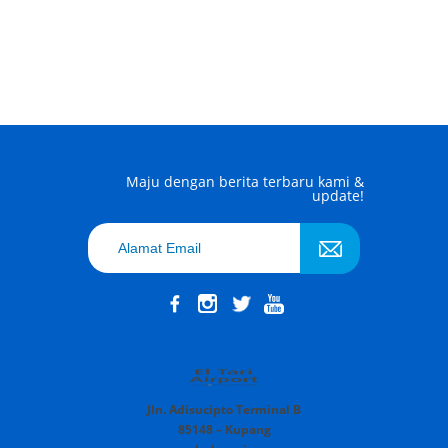
Maju dengan berita terbaru kami &
update!
Jln. Adisucipto Terminal B
85148 – Kupang